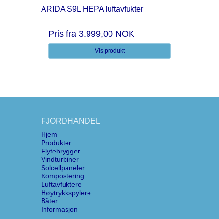
ARIDA S9L HEPA luftavfukter
Pris fra
3.999,00 NOK
Vis produkt
FJORDHANDEL
Hjem
Produkter
Flytebrygger
Vindturbiner
Solcellpaneler
Kompostering
Luftavfuktere
Høytrykkspylere
Båter
Informasjon