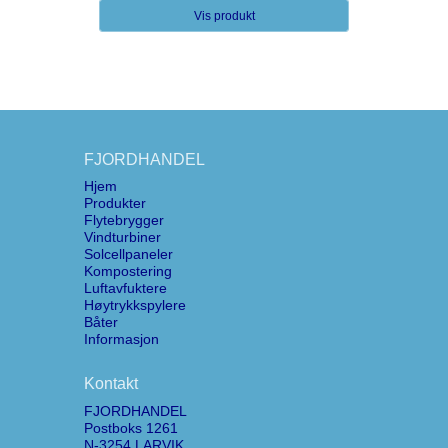
Vis produkt
FJORDHANDEL
Hjem
Produkter
Flytebrygger
Vindturbiner
Solcellpaneler
Kompostering
Luftavfuktere
Høytrykkspylere
Båter
Informasjon
Kontakt
FJORDHANDEL
Postboks 1261
N-3254 LARVIK