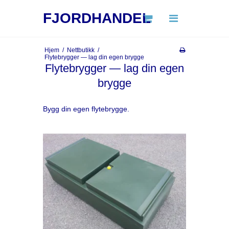
Søk
FJORDHANDEL
Hjem
/
Nettbutikk
/
Hjem
Flytebrygger — lag din egen brygge
Flytebrygger — lag din egen
Produkter
brygge
Flytebrygger
Bygg din egen flytebrygge.
Vindturbiner
Solcellpaneler
Kompostering
Luftavfuktere
Høytrykkspylere
Båter
Informasjon